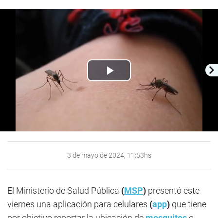
Play
Video
3 de mayo de 2024, 11:53hs
El Ministerio de Salud Pública
(
MSP
)
presentó este
viernes una aplicación para celulares
(
app
)
que tiene
por objetivo reportar la ubicación de
mosquitos
o