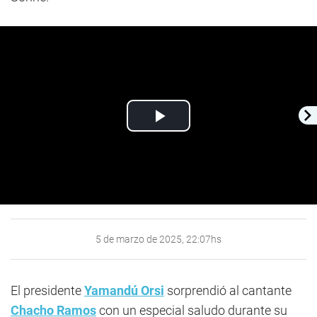
Play
Video
5 de marzo de 2025, 22:07hs
El presidente
Yamandú Orsi
sorprendió al cantante
Chacho Ramos
con un especial saludo durante su