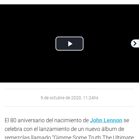
Play
Video
9 de octubre de 2020, 11:24hs
El 80 aniversario del nacimiento de
John Lennon
se
celebra con el lanzamiento de un nuevo álbum de
remezclas llamado “Gimme Some Truth The Ultimate