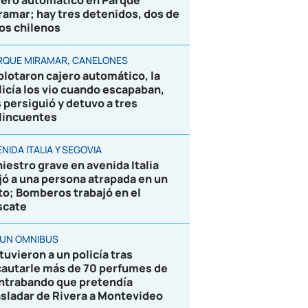
jero automático en Parque
ramar; hay tres detenidos, dos de
los chilenos
RQUE MIRAMAR, CANELONES
plotaron cajero automático, la
licía los vio cuando escapaban,
s persiguió y detuvo a tres
lincuentes
NIDA ITALIA Y SEGOVIA
niestro grave en avenida Italia
jó a una persona atrapada en un
to; Bomberos trabajó en el
scate
 UN ÓMNIBUS
tuvieron a un policía tras
cautarle más de 70 perfumes de
ntrabando que pretendía
asladar de Rivera a Montevideo