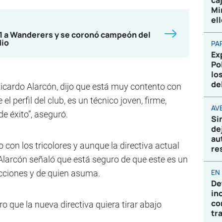
ca
Mi
el
-1 a Wanderers y se coronó campeón del
dio
PA
Ex
Po
lo
de
, Ricardo Alarcón, dijo que está muy contento con
el perfil del club, es un técnico joven, firme,
AVE
e éxito”, aseguró.
Si
de
au
 con los tricolores y aunque la directiva actual
re
larcón señaló que está seguro de que este es un
EN
ecciones y de quien asuma.
De
in
co
o que la nueva directiva quiera tirar abajo
tr