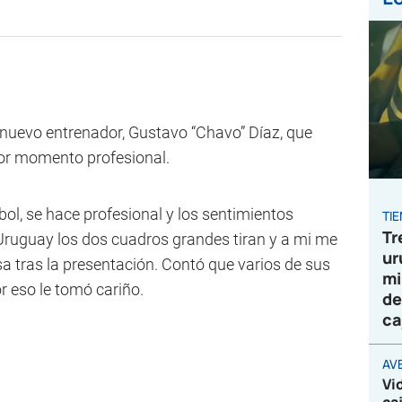
 nuevo entrenador, Gustavo “Chavo” Díaz, que
jor momento profesional.
ol, se hace profesional y los sentimientos
TI
Tr
ruguay los dos cuadros grandes tiran y a mi me
ur
nsa tras la presentación. Contó que varios de sus
mi
or eso le tomó cariño.
de
ca
AV
Vi