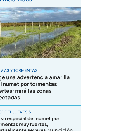
UVIAS Y TORMENTAS
ge una advertencia amarilla
 Inumet por tormentas
ertes: mirá las zonas
ectadas
SDE EL JUEVES 6
iso especial de Inumet por
rmentas muy fuertes,
ntualmente severas, y un ciclón