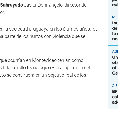
ex
Subrayado
Javier Donnangelo, director de
or.
ME
In
de
n la sociedad uruguaya en los últimos años, los
lo
na parte de los hurtos con violencia que se
no
AG
Un
 que ocurrían en Montevideo tenían como
ot
 el desarrollo tecnológico y la ampliación del
of
Oe
o se convirtiera en un objetivo real de los
2.
BP
as
ad