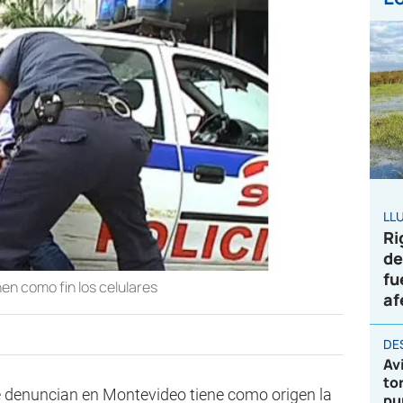
LL
Ri
de
fu
en como fin los celulares
af
DE
Av
to
e denuncian en Montevideo tiene como origen la
pu