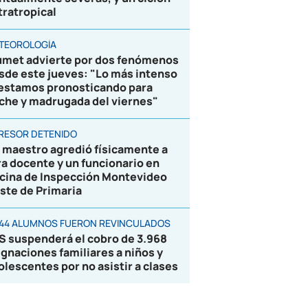
tratropical
TEOROLOGÍA
umet advierte por dos fenómenos
sde este jueves: "Lo más intenso
 estamos pronosticando para
che y madrugada del viernes"
RESOR DETENIDO
 maestro agredió físicamente a
ra docente y un funcionario en
icina de Inspección Montevideo
ste de Primaria
844 ALUMNOS FUERON REVINCULADOS
S suspenderá el cobro de 3.968
ignaciones familiares a niños y
olescentes por no asistir a clases