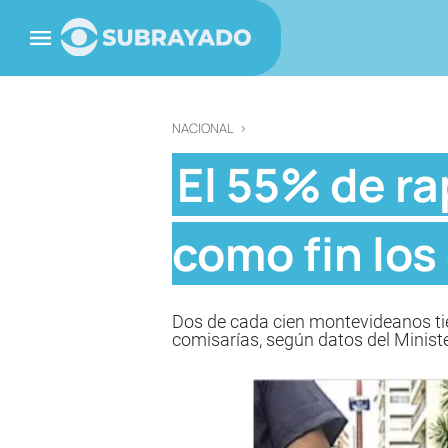
NACIONAL
>
El 55% de r
como fin los
Dos de cada cien montevideanos tien
comisarías, según datos del Minister