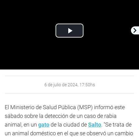
Play
Video
6 de julio de 2024, 17:50hs
El Ministerio de Salud Pública (MSP) informó este
sábado sobre la detección de un caso de rabia
animal, en un
gato
de la ciudad de
Salto
. "Se trata de
un animal doméstico en el que se observó un cambio