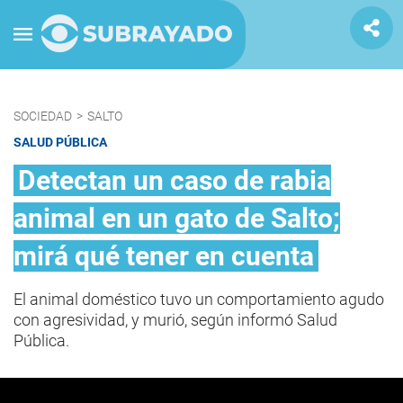
SOCIEDAD
>
SALTO
SALUD PÚBLICA
Detectan un caso de rabia
animal en un gato de Salto;
mirá qué tener en cuenta
El animal doméstico tuvo un comportamiento agudo
con agresividad, y murió, según informó Salud
Pública.