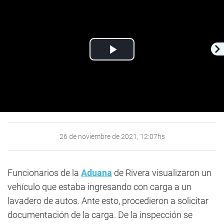
Play
Video
26 de noviembre de 2021, 12:07hs
Funcionarios de la
Aduana
de Rivera visualizaron un
vehículo que estaba ingresando con carga a un
lavadero de autos. Ante esto, procedieron a solicitar
documentación de la carga. De la inspección se