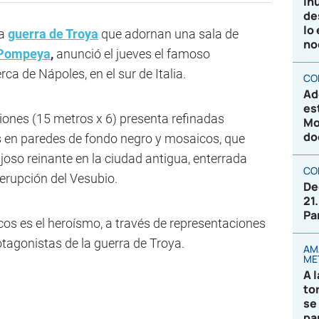
In
de
lo
la
guerra de Troya
que adornan una sala de
no
Pompeya
,
anunció el jueves el famoso
ca de Nápoles, en el sur de Italia.
CO
Ad
es
ones (15 metros x 6) presenta refinadas
Mo
do
 en paredes de fondo negro y mosaicos, que
joso reinante en la ciudad antigua, enterrada
CO
 erupción del Vesubio.
De
21
Pa
cos es el heroísmo, a través de representaciones
tagonistas de la guerra de Troya.
AM
ME
A 
to
se
pa