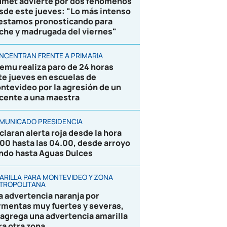
umet advierte por dos fenómenos
sde este jueves: "Lo más intenso
 estamos pronosticando para
che y madrugada del viernes"
NCENTRAN FRENTE A PRIMARIA
emu realiza paro de 24 horas
te jueves en escuelas de
ntevideo por la agresión de un
cente a una maestra
MUNICADO PRESIDENCIA
claran alerta roja desde la hora
.00 hasta las 04.00, desde arroyo
ndo hasta Aguas Dulces
ARILLA PARA MONTEVIDEO Y ZONA
TROPOLITANA
la advertencia naranja por
rmentas muy fuertes y severas,
 agrega una advertencia amarilla
ra otra zona