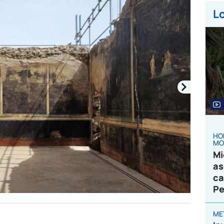
Lo
HO
MO
Mi
as
ca
Pe
ME