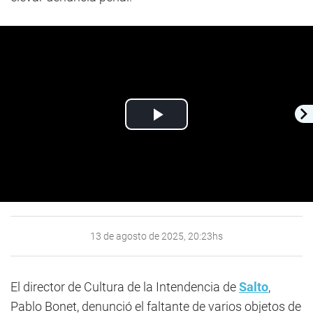
Play
Video
13 de agosto de 2025, 20:23hs
El director de Cultura de la Intendencia de
Salto
,
Pablo Bonet, denunció el faltante de varios objetos de