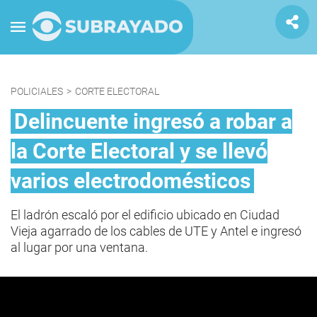
POLICIALES
>
CORTE ELECTORAL
Delincuente ingresó a robar a
la Corte Electoral y se llevó
varios electrodomésticos
El ladrón escaló por el edificio ubicado en Ciudad
Vieja agarrado de los cables de UTE y Antel e ingresó
al lugar por una ventana.