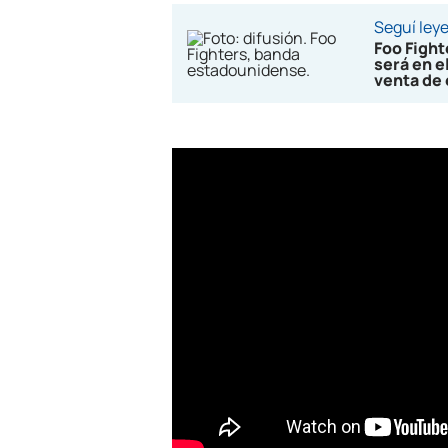
Seguí ley
Foo Figh
será en e
venta de