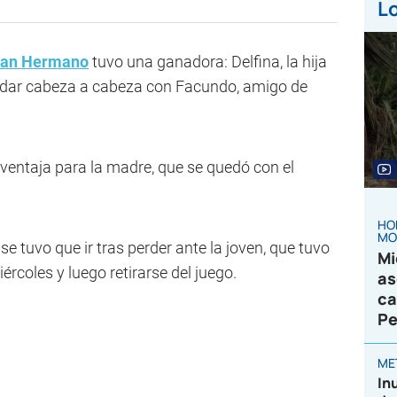
Lo
ran Hermano
tuvo una ganadora: Delfina, la hija
 quedar cabeza a cabeza con Facundo, amigo de
a ventaja para la madre, que se quedó con el
HO
MO
se tuvo que ir tras perder ante la joven, que tuvo
Mi
rcoles y luego retirarse del juego.
as
ca
Pe
ME
In