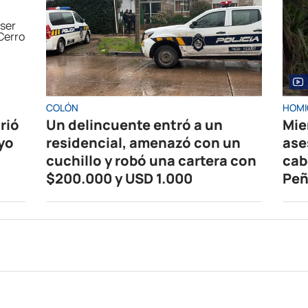
COLÓN
HOMI
rió
Un delincuente entró a un
Mie
ayo
residencial, amenazó con un
ase
cuchillo y robó una cartera con
cab
$200.000 y USD 1.000
Peñ