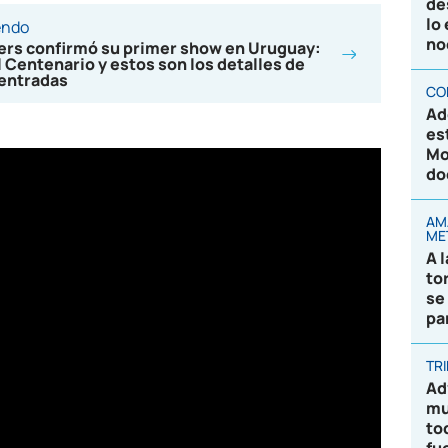
de
lo
endo
no
ters confirmó su primer show en Uruguay:
l Centenario y estos son los detalles de
 entradas
CO
Ad
es
Mo
do
AM
ME
A 
to
se
pa
TR
Ad
mu
to