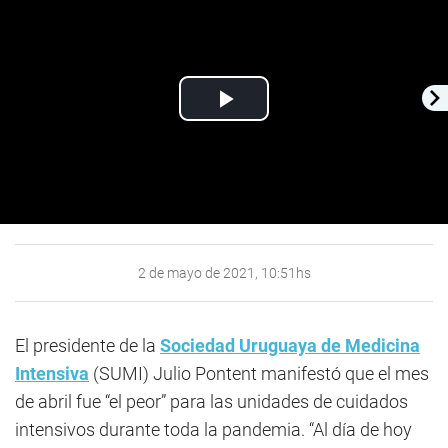
Play
Video
2 de mayo de 2021, 10:51hs
El presidente de la
Sociedad Uruguaya de Medicina
Intensiva
(SUMI) Julio Pontent manifestó que el mes
de abril fue “el peor” para las unidades de cuidados
intensivos durante toda la pandemia. “Al día de hoy