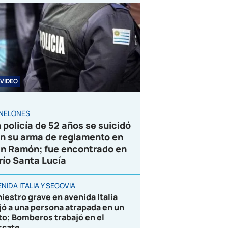
VIDEO
NELONES
 policía de 52 años se suicidó
n su arma de reglamento en
n Ramón; fue encontrado en
 río Santa Lucía
NIDA ITALIA Y SEGOVIA
niestro grave en avenida Italia
jó a una persona atrapada en un
to; Bomberos trabajó en el
scate