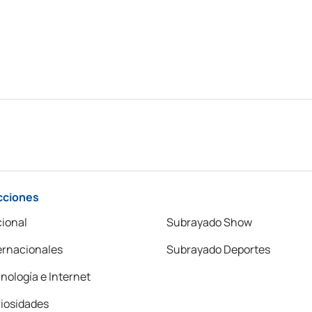
cciones
ional
Subrayado Show
ernacionales
Subrayado Deportes
nología e Internet
iosidades