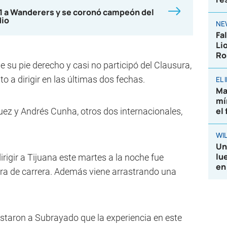
-1 a Wanderers y se coronó campeón del
dio
NE
Fa
Li
Ro
e su pie derecho y casi no participó del Clausura,
o a dirigir en las últimas dos fechas.
EL
Ma
mí
el
ez y Andrés Cunha, otros dos internacionales,
WIL
Un
lu
irigir a Tijuana este martes a la noche fue
en
ra de carrera. Además viene arrastrando una
estaron a Subrayado que la experiencia en este