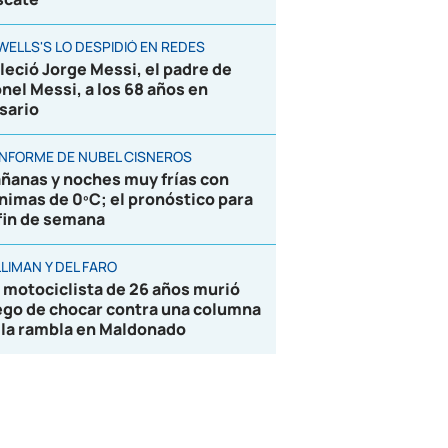
WELLS'S LO DESPIDIÓ EN REDES
lleció Jorge Messi, el padre de
onel Messi, a los 68 años en
sario
 INFORME DE NUBEL CISNEROS
ñanas y noches muy frías con
nimas de 0ºC; el pronóstico para
 fin de semana
LIMAN Y DEL FARO
 motociclista de 26 años murió
ego de chocar contra una columna
 la rambla en Maldonado