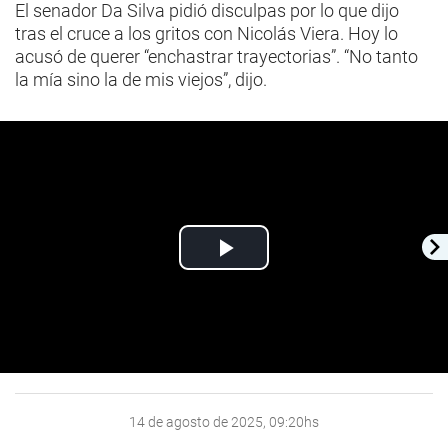
El senador Da Silva pidió disculpas por lo que dijo
tras el cruce a los gritos con Nicolás Viera. Hoy lo
acusó de querer “enchastrar trayectorias”. “No tanto
la mía sino la de mis viejos”, dijo.
Play
Video
14 de agosto de 2025, 09:20hs