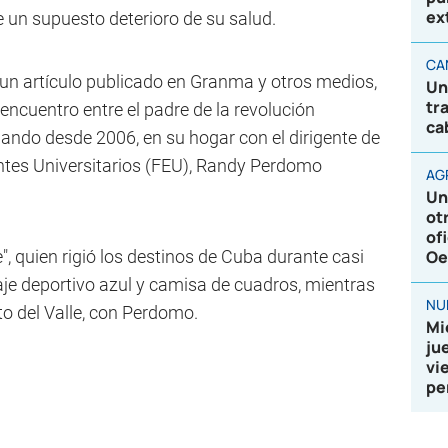
ex
e un supuesto deterioro de su salud.
CA
ula un artículo publicado en Granma y otros medios,
Un
tr
ncuentro entre el padre de la revolución
ca
mando desde 2006, en su hogar con el dirigente de
antes Universitarios (FEU), Randy Perdomo
AG
Un
ot
of
", quien rigió los destinos de Cuba durante casi
Oe
aje deportivo azul y camisa de cuadros, mientras
NU
to del Valle, con Perdomo.
Mi
ju
vi
pe