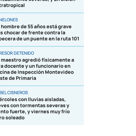
tratropical
NELONES
 hombre de 55 años está grave
as chocar de frente contra la
becera de un puente en la ruta 101
RESOR DETENIDO
 maestro agredió físicamente a
ra docente y un funcionario en
icina de Inspección Montevideo
ste de Primaria
BEL CISNEROS
ércoles con lluvias aisladas,
eves con tormentas severas y
ento fuerte, y viernes muy frío
ro soleado