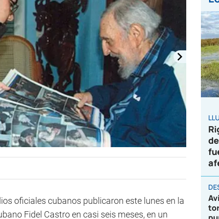
LL
Ri
de
fu
af
DE
Av
dios oficiales cubanos publicaron este lunes en la
to
cubano Fidel Castro en casi seis meses, en un
pu