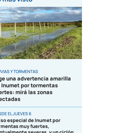
UVIAS Y TORMENTAS
ge una advertencia amarilla
 Inumet por tormentas
ertes: mirá las zonas
ectadas
SDE EL JUEVES 6
iso especial de Inumet por
rmentas muy fuertes,
ntualmente severas, y un ciclón