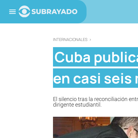
INTERNACIONALES
>
Cuba publica
en casi seis
El silencio tras la reconciliación 
dirigente estudiantil.