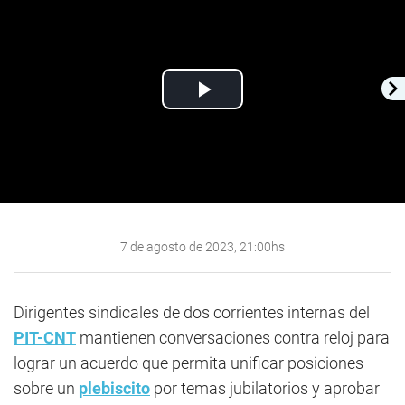
Play
Video
7 de agosto de 2023, 21:00hs
Dirigentes sindicales de dos corrientes internas del
PIT-CNT
mantienen conversaciones contra reloj para
lograr un acuerdo que permita unificar posiciones
sobre un
plebiscito
por temas jubilatorios y aprobar