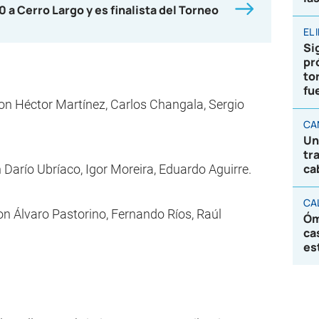
0 a Cerro Largo y es finalista del Torneo
EL
Sig
pr
to
fu
on Héctor Martínez, Carlos Changala, Sergio
CA
Un
tr
ca
n Darío Ubríaco, Igor Moreira, Eduardo Aguirre.
CA
on Álvaro Pastorino, Fernando Ríos, Raúl
Óm
ca
es