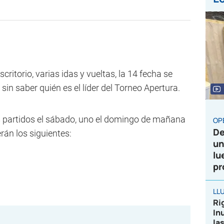
ritorio, varias idas y vueltas, la 14 fecha se
in saber quién es el líder del Torneo Apertura.
res partidos el sábado, uno el domingo de mañana
OP
De
rán los siguientes:
un
lu
pr
LL
Ri
In
la