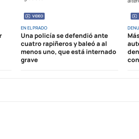
VIDEO
EN EL PRADO
DENU
r
Una policía se defendió ante
Más
cuatro rapiñeros y baleó a al
aut
menos uno, que está internado
den
grave
con