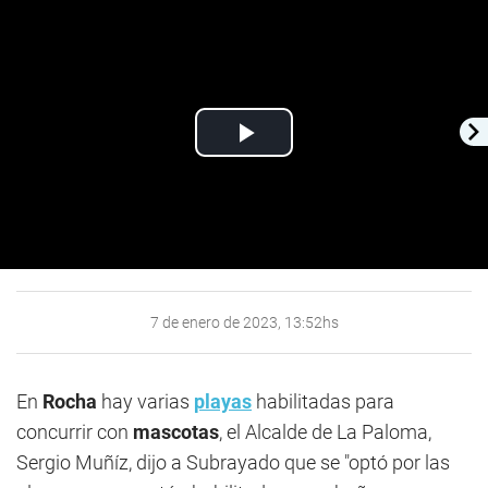
Play
Video
7 de enero de 2023, 13:52hs
En
Rocha
hay varias
playas
habilitadas para
concurrir con
mascotas
, el Alcalde de La Paloma,
Sergio Muñíz, dijo a Subrayado que se "optó por las