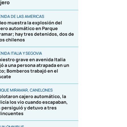
jero
ENIDA DE LAS AMÉRICAS
deo muestra la explosión del
jero automático en Parque
ramar; hay tres detenidos, dos de
los chilenos
NIDA ITALIA Y SEGOVIA
niestro grave en avenida Italia
jó a una persona atrapada en un
to; Bomberos trabajó en el
scate
RQUE MIRAMAR, CANELONES
plotaron cajero automático, la
licía los vio cuando escapaban,
s persiguió y detuvo a tres
lincuentes
 UN ÓMNIBUS