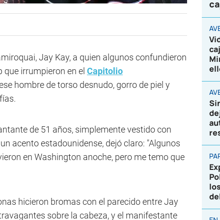
ca
AV
Vi
ca
Jamiroquai, Jay Kay, a quien algunos confundieron
Mi
el
p que irrumpieron en el
Capitolio
ese hombre de torso desnudo, gorro de piel y
AVE
fías.
Si
de
au
 cantante de 51 años, simplemente vestido con
re
un acento estadounidense, dejó claro: "Algunos
PA
vieron en Washington anoche, pero me temo que
Ex
Po
lo
de
sonas hicieron bromas con el parecido entre Jay
travagantes sobre la cabeza, y el manifestante
EN