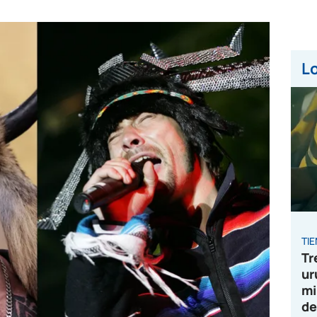
Lo
TI
Tr
ur
mi
de