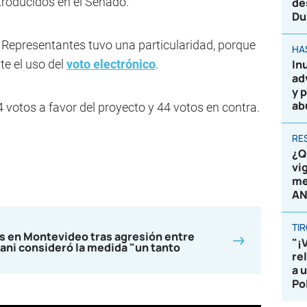
troducidos en el Senado.
de
Du
 Representantes tuvo una particularidad, porque
HA
te el uso del
voto electrónico
.
In
ad
y 
ab
4 votos a favor del proyecto y 44 votos en contra.
RE
¿Q
vi
me
AN
TI
s en Montevideo tras agresión entre
"¡
ani consideró la medida "un tanto
re
a 
Po