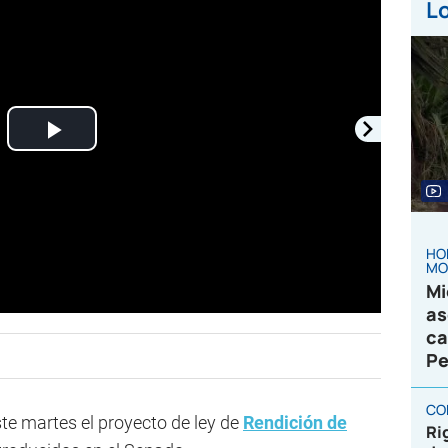
Lo
Play
Video
HO
MO
Mi
as
ca
Pe
CO
te martes el proyecto de ley de
Rendición de
Ri