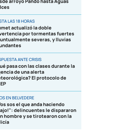
sde arroyo Pando hasta Aguas
lces
STA LAS 18 HORAS
umet actualizó la doble
vertencia por tormentas fuertes
puntualmente severas, y lluvias
undantes
SPUESTA ANTE CRISIS
ué pasa con las clases durante la
gencia de una alerta
teorológica? El protocolo de
EP
ROS EN BELVEDERE
Vos sos el que anda haciendo
lajo!": delincuentes le dispararon
un hombre y se tirotearon con la
licía