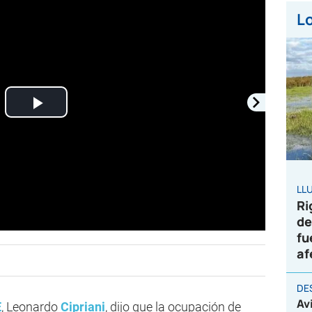
Lo
Play
Video
LL
Ri
de
fu
af
DE
Av
E
, Leonardo
Cipriani
, dijo que la ocupación de