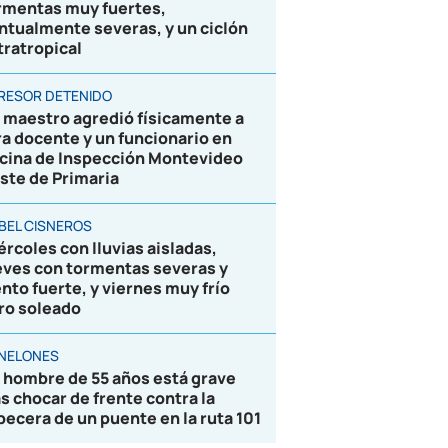
rmentas muy fuertes,
ntualmente severas, y un ciclón
tratropical
RESOR DETENIDO
 maestro agredió físicamente a
ra docente y un funcionario en
icina de Inspección Montevideo
ste de Primaria
BEL CISNEROS
ércoles con lluvias aisladas,
eves con tormentas severas y
ento fuerte, y viernes muy frío
ro soleado
NELONES
 hombre de 55 años está grave
as chocar de frente contra la
becera de un puente en la ruta 101