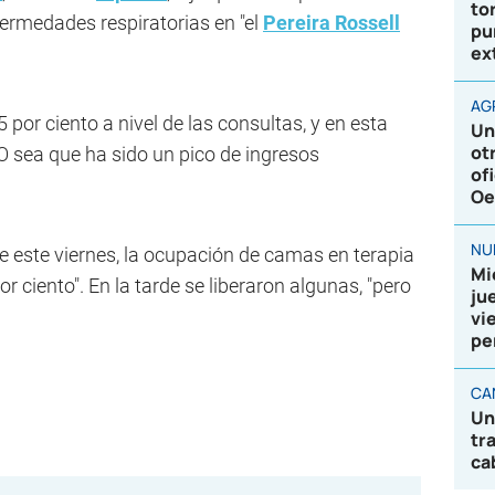
to
fermedades respiratorias en "el
Pereira Rossell
pu
ex
AG
por ciento a nivel de las consultas, y en esta
Un
ot
O sea que ha sido un pico de ingresos
of
Oe
NU
e este viernes, la ocupación de camas en terapia
Mi
or ciento". En la tarde se liberaron algunas, "pero
ju
vi
pe
CA
Un
tr
ca