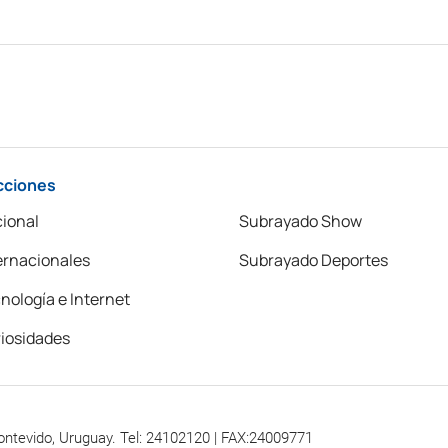
cciones
ional
Subrayado Show
ernacionales
Subrayado Deportes
nología e Internet
iosidades
ontevido, Uruguay. Tel: 24102120 | FAX:24009771