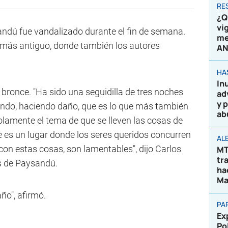
RE
¿Q
vi
andú fue vandalizado durante el fin de semana.
me
r más antiguo, donde también los autores
AN
HA
In
bronce. "Ha sido una seguidilla de tres noches
ad
y 
ando, haciendo daño, que es lo que más también
ab
olamente el tema de que se lleven las cosas de
e es un lugar donde los seres queridos concurren
AL
 con estas cosas, son lamentables", dijo Carlos
MT
tr
os de Paysandú.
ha
Ma
ño", afirmó.
PA
Ex
Po