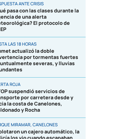
SPUESTA ANTE CRISIS
ué pasa con las clases durante la
gencia de una alerta
teorológica? El protocolo de
EP
STA LAS 18 HORAS
umet actualizó la doble
vertencia por tormentas fuertes
puntualmente severas, y lluvias
undantes
ERTA ROJA
OP suspendió servicios de
ansporte por carretera desde y
cia la costa de Canelones,
ldonado y Rocha
RQUE MIRAMAR, CANELONES
plotaron un cajero automático, la
licía los vio cuando escapaban,