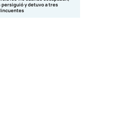
s persiguió y detuvo a tres
lincuentes