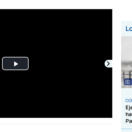
Lo
Play
Video
CO
Ej
ha
Pa