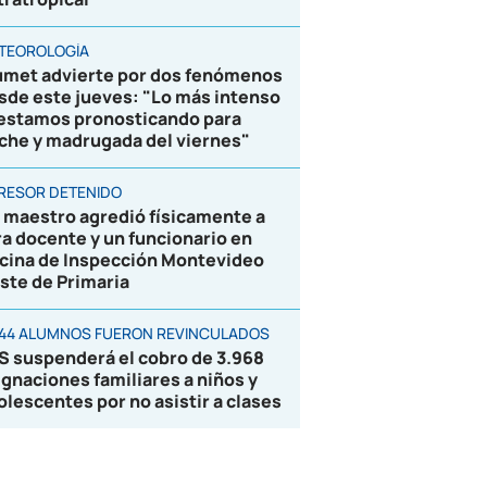
TEOROLOGÍA
umet advierte por dos fenómenos
sde este jueves: "Lo más intenso
 estamos pronosticando para
che y madrugada del viernes"
RESOR DETENIDO
 maestro agredió físicamente a
ra docente y un funcionario en
icina de Inspección Montevideo
ste de Primaria
844 ALUMNOS FUERON REVINCULADOS
S suspenderá el cobro de 3.968
ignaciones familiares a niños y
olescentes por no asistir a clases