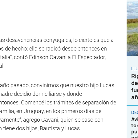
s desavenencias conyugales, lo cierto es que a
 de hecho: ella se radicó desde entonces en
talia”, contó Edinson Cavani a El Espectador,
l.
LL
Ri
de
 año pasado, convinimos que nuestro hijo Lucas
fu
madre decidió domiciliarse y donde
af
entonces. Comencé los trámites de separación de
Familia, en Uruguay, en los primeros días de
DE
Av
tivamente”, agregó Cavani, quien se casó con
to
 tiene dos hijos, Bautista y Lucas.
pu
ex