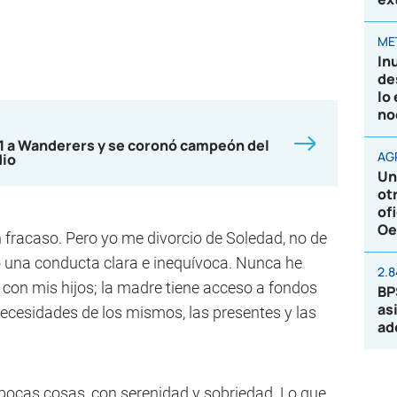
ME
In
de
lo
no
-1 a Wanderers y se coronó campeón del
AG
dio
Un
ot
of
Oe
un fracaso. Pero yo me divorcio de Soledad, no de
o una conducta clara e inequívoca. Nunca he
2.
 con mis hijos; la madre tiene acceso a fondos
BP
as
ecesidades de los mismos, las presentes y las
ad
 pocas cosas, con serenidad y sobriedad. Lo que