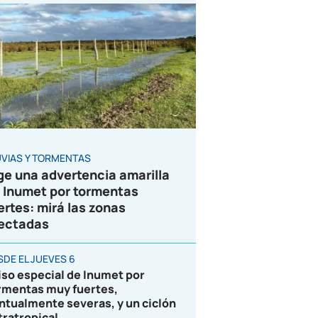
UVIAS Y TORMENTAS
ge una advertencia amarilla
 Inumet por tormentas
ertes: mirá las zonas
ectadas
SDE EL JUEVES 6
iso especial de Inumet por
rmentas muy fuertes,
ntualmente severas, y un ciclón
tratropical