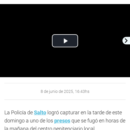
Play
Video
8 de junio de 2025, 16:43hs
La Policía de
Salto
logró capturar en la tarde de este
domingo a uno de los
presos
que se fugó en horas de
la mañana del centro penitenciario local.