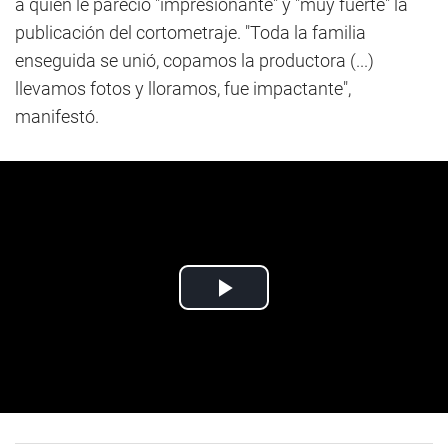
a quien le pareció "impresionante" y "muy fuerte" la
publicación del cortometraje. "Toda la familia
enseguida se unió, copamos la productora (...)
llevamos fotos y lloramos, fue impactante",
manifestó.