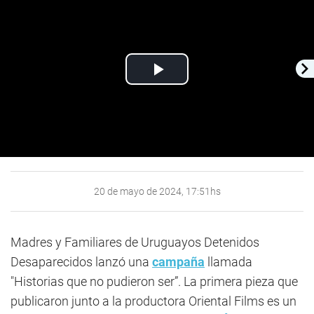
Play
Video
20 de mayo de 2024, 17:51hs
Madres y Familiares de Uruguayos Detenidos
Desaparecidos lanzó una
campaña
llamada
"Historias que no pudieron ser”. La primera pieza que
publicaron junto a la productora Oriental Films es un