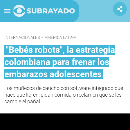
INTERNACIONALES
>
AMÉRICA LATINA
"Bebés robots", la estrategia
colombiana para frenar los
embarazos adolescentes
Los muñecos de caucho con software integrado que
hace que lloren, pidan comida o reclamen que se les
cambie el pañal.