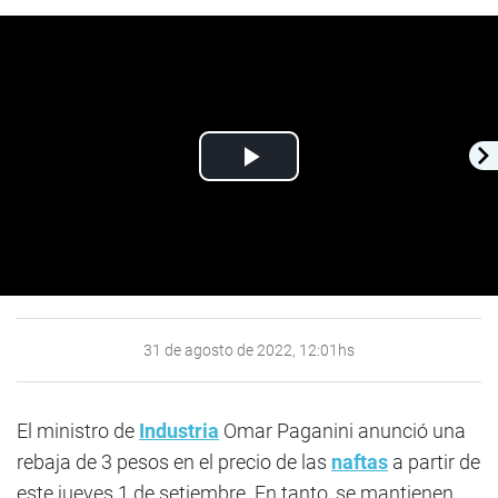
Play
Video
31 de agosto de 2022, 12:01hs
El ministro de
Industria
Omar Paganini anunció una
rebaja de 3 pesos en el precio de las
naftas
a partir de
este jueves 1 de setiembre. En tanto, se mantienen