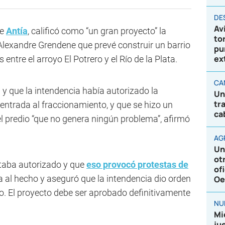
DE
Av
ue
Antía
, calificó como “un gran proyecto” la
to
 Alexandre Grendene que prevé construir un barrio
pu
ex
entre el arroyo El Potrero y el Río de la Plata.
CA
 y que la intendencia había autorizado la
Un
tr
 entrada al fraccionamiento, y que se hizo un
ca
l predio “que no genera ningún problema”, afirmó
AG
Un
ot
estaba autorizado y que
eso provocó protestas de
of
ia al hecho y aseguró que la intendencia dio orden
Oe
to. El proyecto debe ser aprobado definitivamente
NU
Mi
ju