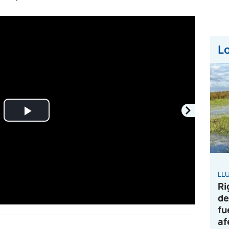
Lo
Play
Video
LL
Ri
de
fu
af