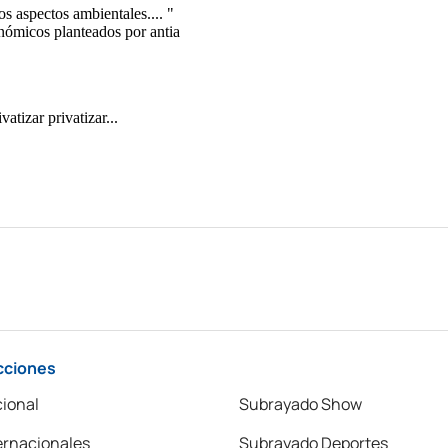
cciones
ional
Subrayado Show
ernacionales
Subrayado Deportes