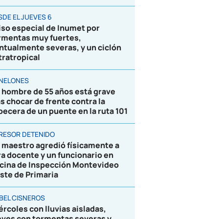
SDE EL JUEVES 6
iso especial de Inumet por
rmentas muy fuertes,
ntualmente severas, y un ciclón
tratropical
NELONES
 hombre de 55 años está grave
as chocar de frente contra la
becera de un puente en la ruta 101
RESOR DETENIDO
 maestro agredió físicamente a
ra docente y un funcionario en
icina de Inspección Montevideo
ste de Primaria
BEL CISNEROS
ércoles con lluvias aisladas,
eves con tormentas severas y