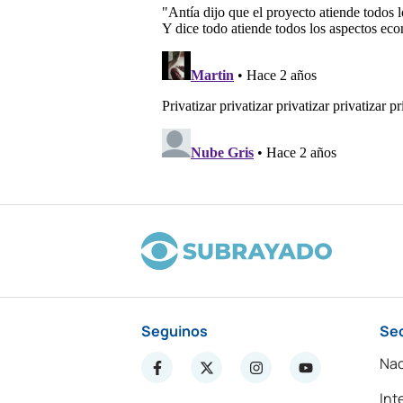
Seguinos
Se
Nac
Int