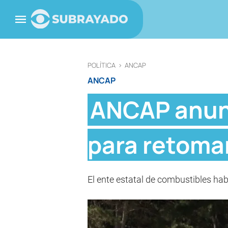
POLÍTICA
>
ANCAP
ANCAP
ANCAP anunc
para retoma
El ente estatal de combustibles hab