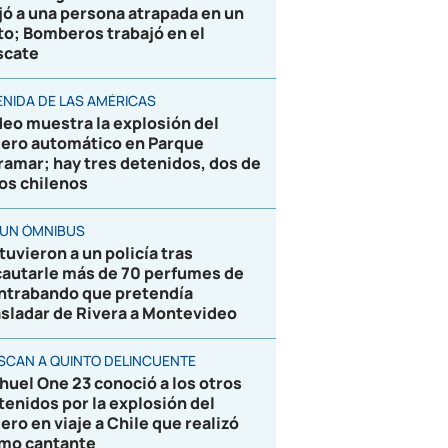
jó a una persona atrapada en un
to; Bomberos trabajó en el
scate
ENIDA DE LAS AMÉRICAS
deo muestra la explosión del
jero automático en Parque
ramar; hay tres detenidos, dos de
los chilenos
 UN ÓMNIBUS
tuvieron a un policía tras
cautarle más de 70 perfumes de
ntrabando que pretendía
asladar de Rivera a Montevideo
SCAN A QUINTO DELINCUENTE
huel One 23 conoció a los otros
tenidos por la explosión del
jero en viaje a Chile que realizó
mo cantante