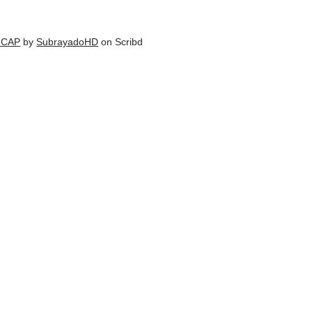
NCAP
by
SubrayadoHD
on Scribd