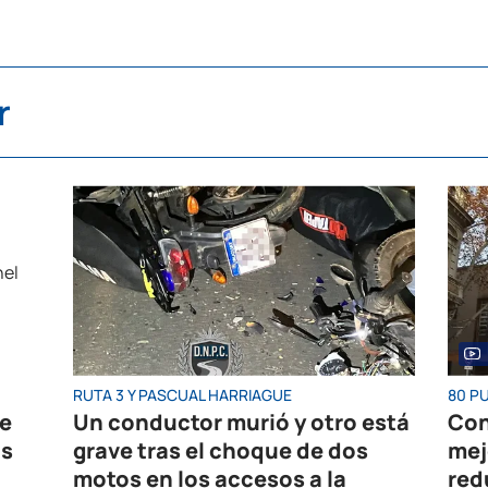
r
RUTA 3 Y PASCUAL HARRIAGUE
80 P
re
Un conductor murió y otro está
Con
os
grave tras el choque de dos
mej
motos en los accesos a la
red