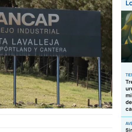
Lo
TI
Tr
ur
mi
de
ca
AVE
Si