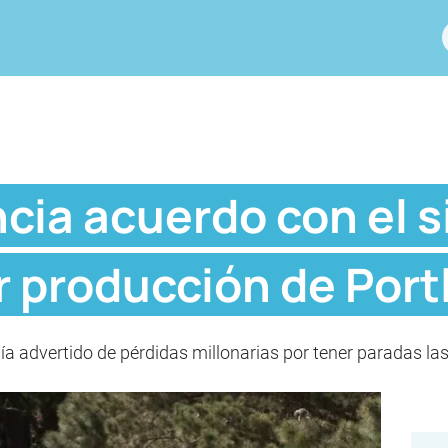
ia acuerdo con el s
r producción de Port
ía advertido de pérdidas millonarias por tener paradas la