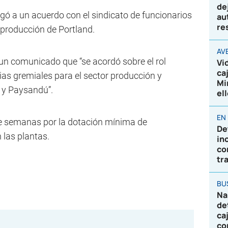
de
gó a un acuerdo con el sindicato de funcionarios
au
re
producción de Portland.
AV
un comunicado que “se acordó sobre el rol
Vi
ca
dias gremiales para el sector producción y
Mi
s y Paysandú”.
el
EN
ce semanas por la dotación mínima de
De
 las plantas.
in
co
tr
BU
Na
de
ca
co