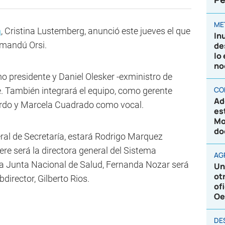
ME
a
, Cristina Lustemberg, anunció este jueves el que
In
amandú Orsi.
de
lo
no
 presidente y Daniel Olesker -exministro de
CO
. También integrará el equipo, como gerente
Ad
ierdo y Marcela Cuadrado como vocal.
es
Mo
do
eral de Secretaría, estará Rodrigo Marquez
re será la directora general del Sistema
AG
la Junta Nacional de Salud, Fernanda Nozar será
Un
ot
bdirector, Gilberto Rios.
of
Oe
DE