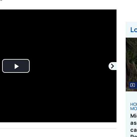
Lo
Play
Video
HO
MO
Mi
as
ca
Pe