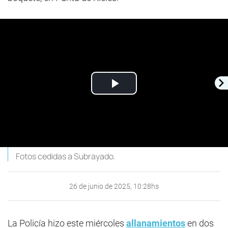
Play
Video
Fotos cedidas a Subrayado.
26 de junio de 2025, 10:28hs
La Policía hizo este miércoles
allanamientos
en dos