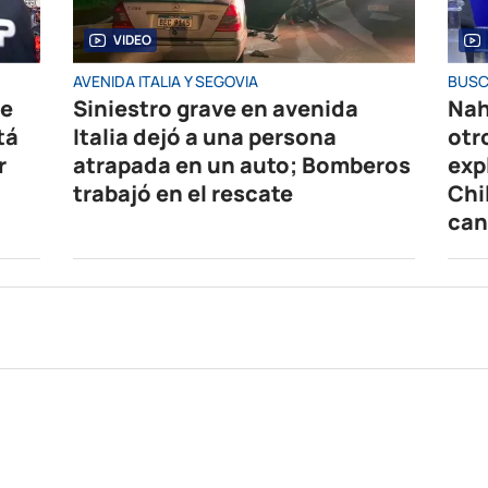
VIDEO
AVENIDA ITALIA Y SEGOVIA
BUSC
de
Siniestro grave en avenida
Nah
tá
Italia dejó a una persona
otr
r
atrapada en un auto; Bomberos
exp
trabajó en el rescate
Chi
can