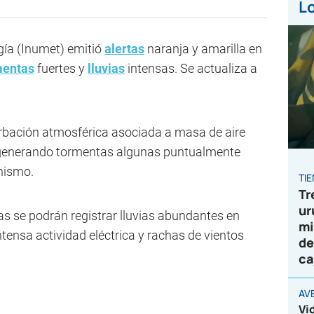
Lo
gía (Inumet) emitió
alertas
naranja y amarilla en
mentas
fuertes y
lluvias
intensas. Se actualiza a
rbación atmosférica asociada a masa de aire
, generando tormentas algunas puntualmente
anismo.
TI
Tr
ur
s se podrán registrar lluvias abundantes en
mi
ntensa actividad eléctrica y rachas de vientos
de
ca
AV
Vi