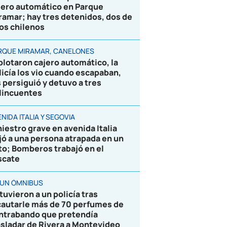
jero automático en Parque
ramar; hay tres detenidos, dos de
los chilenos
RQUE MIRAMAR, CANELONES
plotaron cajero automático, la
licía los vio cuando escapaban,
s persiguió y detuvo a tres
lincuentes
NIDA ITALIA Y SEGOVIA
niestro grave en avenida Italia
jó a una persona atrapada en un
to; Bomberos trabajó en el
scate
 UN ÓMNIBUS
tuvieron a un policía tras
cautarle más de 70 perfumes de
ntrabando que pretendía
asladar de Rivera a Montevideo