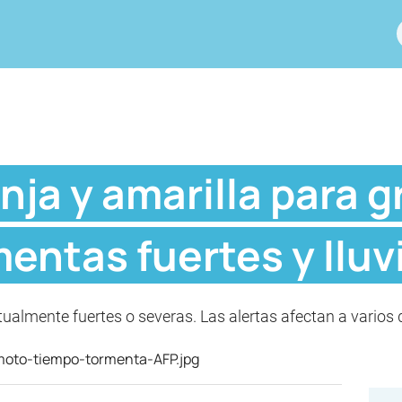
nja y amarilla para g
mentas fuertes y lluv
almente fuertes o severas. Las alertas afectan a varios 