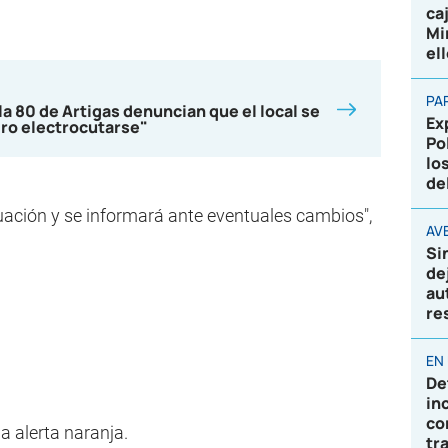
ca
Mi
el
PA
a 80 de Artigas denuncian que el local se
Ex
gro electrocutarse"
Po
lo
de
uación y se informará ante eventuales cambios",
AVE
Si
de
au
re
EN
De
in
co
a alerta naranja.
tr