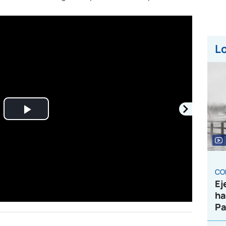
Lo
Play
Video
CO
Ej
ha
Pa