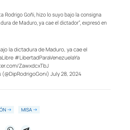
ta Rodrigo Goñi, hizo lo suyo bajo la consigna
tadura de Maduro, ya cae el dictador", expresó en
bajo la dictadura de Maduro, ya cae el
Libre
#LibertadParaVenezuelaYa
tter.com/ZawxdcxTbJ
s (@DipRodrigoGoni)
July 28, 2024
IÓN
MISA