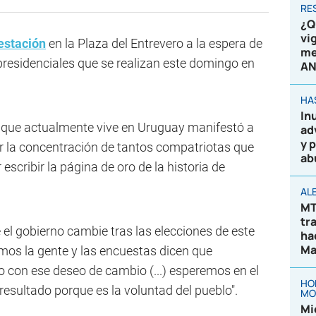
RE
¿Q
vi
estación
en la Plaza del Entrevero a la espera de
me
presidenciales que se realizan este domingo en
AN
HA
In
 que actualmente vive en Uruguay manifestó a
ad
y 
r la concentración de tantos compatriotas que
ab
 escribir la página de oro de la historia de
AL
MT
tr
 el gobierno cambie tras las elecciones de este
ha
Ma
mos la gente y las encuestas dicen que
 con ese deseo de cambio (...) esperemos en el
HO
esultado porque es la voluntad del pueblo".
MO
Mi