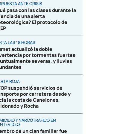
SPUESTA ANTE CRISIS
ué pasa con las clases durante la
gencia de una alerta
teorológica? El protocolo de
EP
STA LAS 18 HORAS
umet actualizó la doble
vertencia por tormentas fuertes
puntualmente severas, y lluvias
undantes
ERTA ROJA
OP suspendió servicios de
ansporte por carretera desde y
cia la costa de Canelones,
ldonado y Rocha
MICIDIO Y NARCOTRÁFICO EN
NTEVIDEO
embro de un clan familiar fue