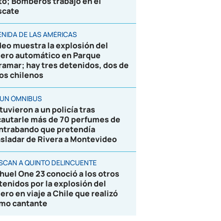
to; Bomberos trabajó en el
scate
ENIDA DE LAS AMÉRICAS
deo muestra la explosión del
jero automático en Parque
ramar; hay tres detenidos, dos de
los chilenos
 UN ÓMNIBUS
tuvieron a un policía tras
cautarle más de 70 perfumes de
ntrabando que pretendía
asladar de Rivera a Montevideo
SCAN A QUINTO DELINCUENTE
huel One 23 conoció a los otros
tenidos por la explosión del
jero en viaje a Chile que realizó
mo cantante