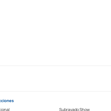
cciones
ional
Subrayado Show