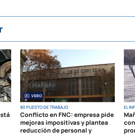
r
VIDEO
80 PUESTO DE TRABAJO
EL I
está
Conflicto en FNC: empresa pide
Mañ
mejoras impositivas y plantea
con
reducción de personal y
pro