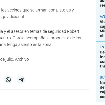
au
re
 los vecinos que se arman con pistolas y
sgo adicional.
AV
Vi
ca
Mi
ia y el asesor en temas de seguridad Robert
el
uentro. García acompaña la propuesta de los
ana tenga asiento en la zona.
EN
De
in
de julio. Archivo
co
tr
BU
Na
de
ca
co