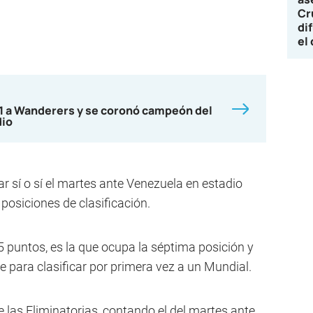
Cr
di
el
-1 a Wanderers y se coronó campeón del
dio
r sí o sí el martes ante Venezuela en estadio
posiciones de clasificación.
 puntos, es la que ocupa la séptima posición y
 para clasificar por primera vez a un Mundial.
e las Eliminatorias, contando el del martes ante