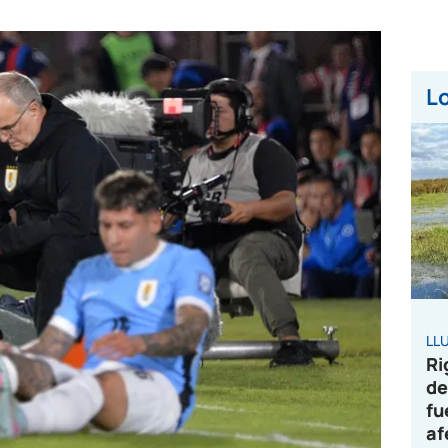
Lo
LL
Ri
de
fu
af