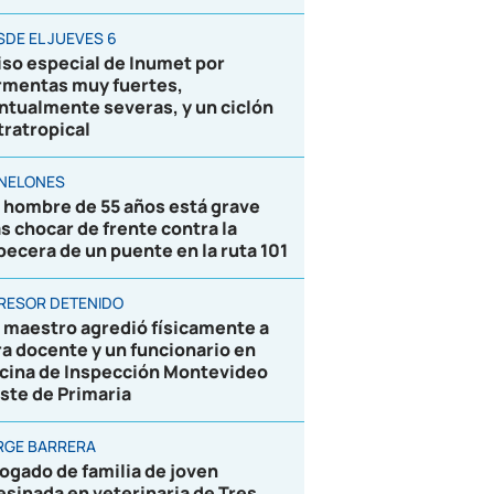
SDE EL JUEVES 6
iso especial de Inumet por
rmentas muy fuertes,
ntualmente severas, y un ciclón
tratropical
NELONES
 hombre de 55 años está grave
as chocar de frente contra la
becera de un puente en la ruta 101
RESOR DETENIDO
 maestro agredió físicamente a
ra docente y un funcionario en
icina de Inspección Montevideo
ste de Primaria
RGE BARRERA
ogado de familia de joven
esinada en veterinaria de Tres