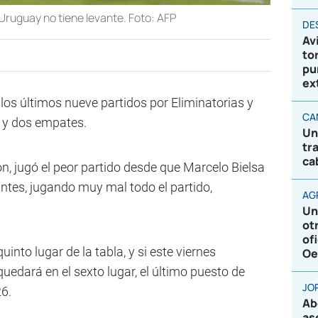
 Uruguay no tiene levante. Foto: AFP
DE
Av
to
pu
ex
los últimos nueve partidos por Eliminatorias y
CA
s y dos empates.
Un
tr
ca
n, jugó el peor partido desde que Marcelo Bielsa
antes, jugando muy mal todo el partido,
AG
Un
ot
of
uinto lugar de la tabla, y si este viernes
Oe
uedará en el sexto lugar, el último puesto de
JO
6.
Ab
as