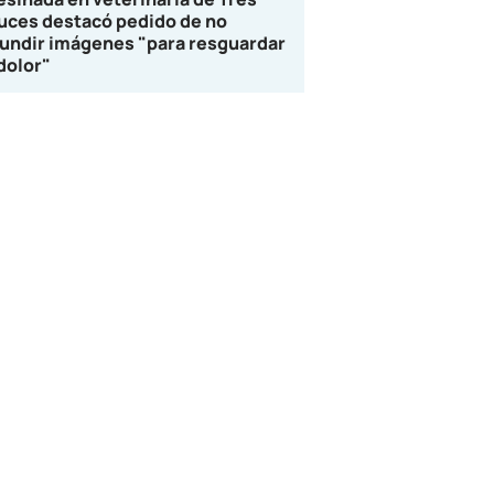
uces destacó pedido de no
fundir imágenes "para resguardar
 dolor"