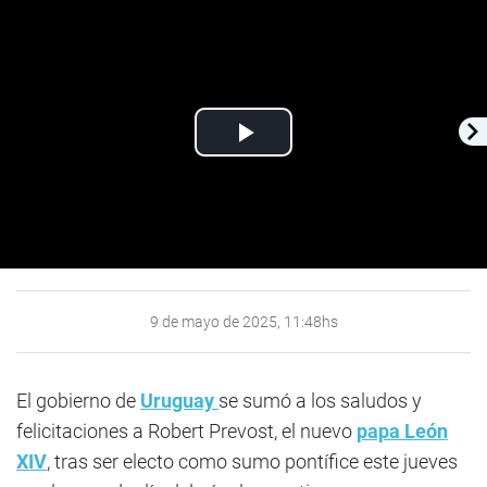
Play
Video
9 de mayo de 2025, 11:48hs
El gobierno de
Uruguay
se sumó a los saludos y
felicitaciones a Robert Prevost, el nuevo
papa
León
XIV
, tras ser electo como sumo pontífice este jueves