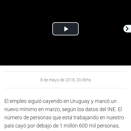
Play
Video
8 de mayo de 2018, 20:36hs
El empleo siguió cayendo en Uruguay y marcó un
nuevo mínimo en marzo, según los datos del INE. El
número de personas que está trabajando en nuestro
país cayó por debajo de 1 millón 600 mil personas,