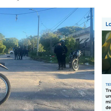
Lo
TI
Tr
ur
mi
de