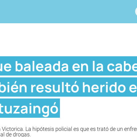
ue baleada en la cab
én resultó herido e
Ituzaingó
n Victorica. La hipótesis policial es que es trató de un en
gal de drogas.