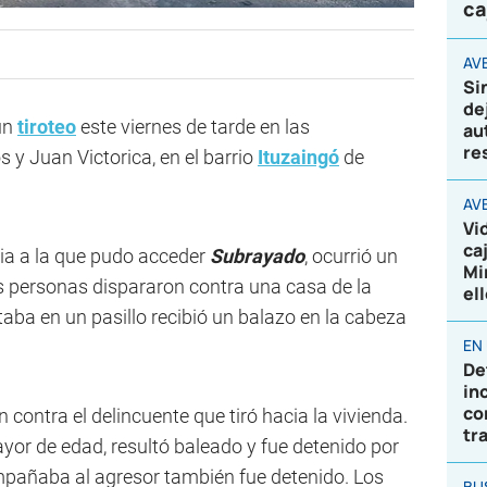
ca
AVE
Si
de
un
tiroteo
este viernes de tarde en las
au
re
s y Juan Victorica, en el barrio
Ituzaingó
de
AV
Vi
ca
ia a la que pudo acceder
Subrayado
, ocurrió un
Mi
os personas dispararon contra una casa de la
el
aba en un pasillo recibió un balazo en la cabeza
EN
De
in
co
contra el delincuente que tiró hacia la vivienda.
tr
yor de edad, resultó baleado y fue detenido por
mpañaba al agresor también fue detenido. Los
BU