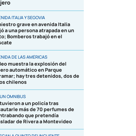
jero
NIDA ITALIA Y SEGOVIA
niestro grave en avenida Italia
jó a una persona atrapada en un
to; Bomberos trabajó en el
scate
ENIDA DE LAS AMÉRICAS
deo muestra la explosión del
jero automático en Parque
ramar; hay tres detenidos, dos de
los chilenos
 UN ÓMNIBUS
tuvieron a un policía tras
cautarle más de 70 perfumes de
ntrabando que pretendía
asladar de Rivera a Montevideo
SCAN A QUINTO DELINCUENTE