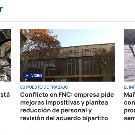
r
VIDEO
80 PUESTO DE TRABAJO
EL I
está
Conflicto en FNC: empresa pide
Mañ
mejoras impositivas y plantea
con
reducción de personal y
pro
revisión del acuerdo bipartito
se