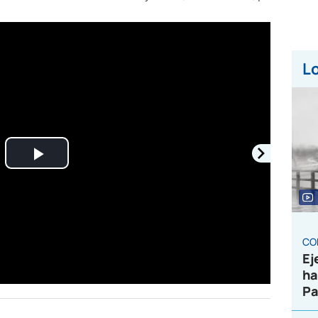
Lo
Play
Video
CO
Ej
ha
Pa