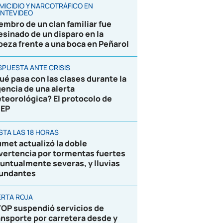
MICIDIO Y NARCOTRÁFICO EN
NTEVIDEO
embro de un clan familiar fue
esinado de un disparo en la
beza frente a una boca en Peñarol
SPUESTA ANTE CRISIS
ué pasa con las clases durante la
gencia de una alerta
teorológica? El protocolo de
EP
STA LAS 18 HORAS
umet actualizó la doble
vertencia por tormentas fuertes
puntualmente severas, y lluvias
undantes
ERTA ROJA
OP suspendió servicios de
ansporte por carretera desde y