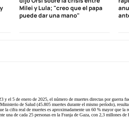
dijo Orsi sobre la crisis entre
ráp
y
Milei y Lula; "creo que el papa
anu
puede dar una mano"
ant