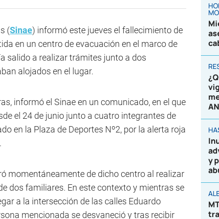
HO
MO
Mi
s (
Sinae
) informó este jueves el fallecimiento de
as
ca
tida en un centro de evacuación en el marco de
ía salido a realizar trámites junto a dos
RE
ban alojados en el lugar.
¿Q
vi
me
ras, informó el Sinae en un comunicado, en el que
AN
de el 24 de junio junto a cuatro integrantes de
ado en la Plaza de Deportes Nº2, por la alerta roja
HA
In
.
ad
y 
ab
iró momentáneamente de dicho centro al realizar
 dos familiares. En este contexto y mientras se
AL
legar a la intersección de las calles Eduardo
MT
tr
sona mencionada se desvaneció y tras recibir