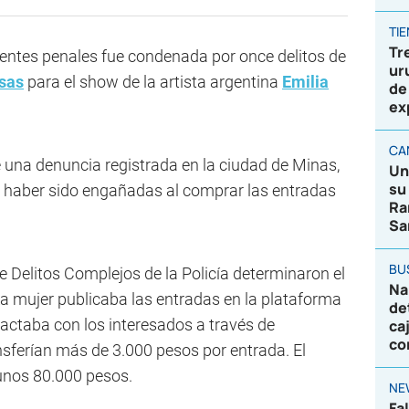
TI
Tr
entes penales fue condenada por once delitos de
ur
lsas
para el show de la artista argentina
Emilia
de
ex
CA
de una denuncia registrada en la ciudad de Minas,
Un
su
haber sido engañadas al comprar las entradas
Ra
Sa
BU
 Delitos Complejos de la Policía determinaron el
Na
a mujer publicaba las entradas en la plataforma
de
actaba con los interesados a través de
ca
co
sferían más de 3.000 pesos por entrada. El
unos 80.000 pesos.
NE
Fa