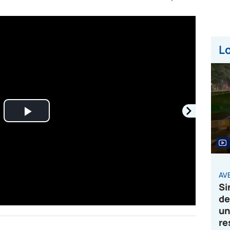
Lo
Play
Video
AVE
Si
de
un
re