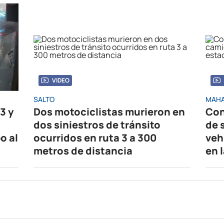
VIDEO
SALTO
MAHA
3 y
Dos motociclistas murieron en
Con
dos siniestros de tránsito
de 
o al
ocurridos en ruta 3 a 300
veh
metros de distancia
en 