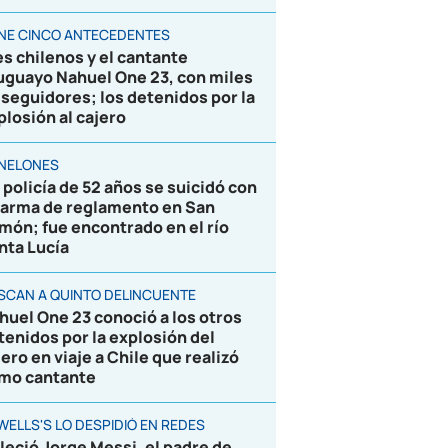
ENE CINCO ANTECEDENTES
es chilenos y el cantante
uguayo Nahuel One 23, con miles
 seguidores; los detenidos por la
plosión al cajero
NELONES
 policía de 52 años se suicidó con
 arma de reglamento en San
món; fue encontrado en el río
nta Lucía
SCAN A QUINTO DELINCUENTE
huel One 23 conoció a los otros
tenidos por la explosión del
jero en viaje a Chile que realizó
mo cantante
WELLS'S LO DESPIDIÓ EN REDES
lleció Jorge Messi, el padre de