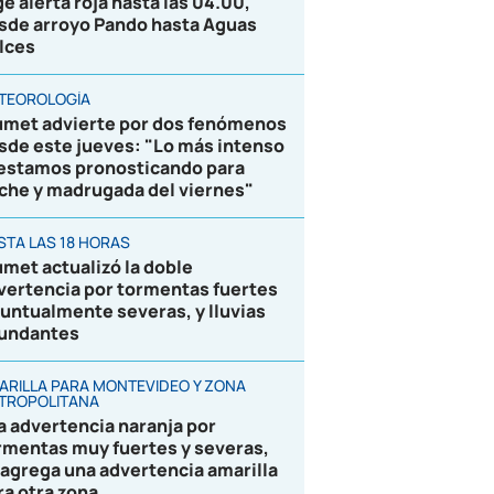
ge alerta roja hasta las 04.00,
sde arroyo Pando hasta Aguas
lces
TEOROLOGÍA
umet advierte por dos fenómenos
sde este jueves: "Lo más intenso
 estamos pronosticando para
che y madrugada del viernes"
STA LAS 18 HORAS
umet actualizó la doble
vertencia por tormentas fuertes
puntualmente severas, y lluvias
undantes
ARILLA PARA MONTEVIDEO Y ZONA
TROPOLITANA
la advertencia naranja por
rmentas muy fuertes y severas,
 agrega una advertencia amarilla
ra otra zona