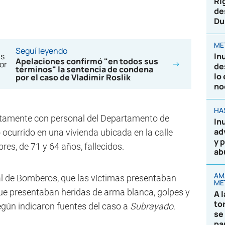
Ri
de
Du
ME
Seguí leyendo
In
Apelaciones confirmó "en todos sus
de
términos" la sentencia de condena
lo
por el caso de Vladimir Roslik
no
HA
untamente con personal del Departamento de
In
ad
 ocurrido en una vivienda ubicada en la calle
y 
es, de 71 y 64 años, fallecidos.
ab
AM
nal de Bomberos, que las víctimas presentaban
ME
ue presentaban heridas de arma blanca, golpes y
A 
to
gún indicaron fuentes del caso a
Subrayado
.
se
pa