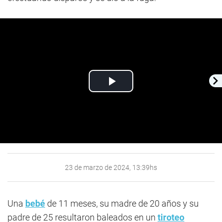
Play
Video
23 de marzo de 2024, 13:39hs
Una
bebé
de 11 meses, su madre de 20 años y su
padre de 25 resultaron baleados en un
tiroteo