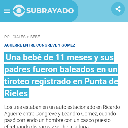
POLICIALES
>
BEBÉ
AGUERRE ENTRE CONGREVE Y GÓMEZ
Una bebé de 11 meses y sus
padres fueron baleados en un
tiroteo registrado en Punta de
Rieles
Los tres estaban en un auto estacionado en Ricardo
Aguerre entre Congreve y Leandro Gómez, cuando
pasó corriendo un hombre con un casco puesto
efectuando disparos y se dio a la fuga.