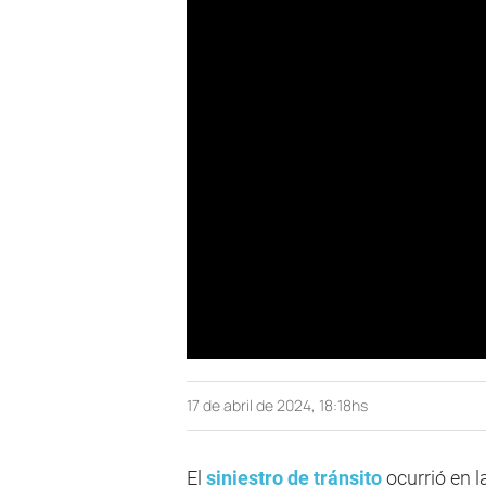
17 de abril de 2024, 18:18hs
El
siniestro de tránsito
ocurrió en 