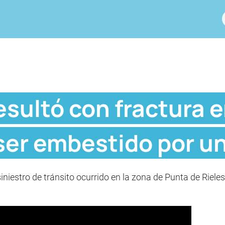
sultó con fractura e
 ser embestido por u
siniestro de tránsito ocurrido en la zona de Punta de Riel