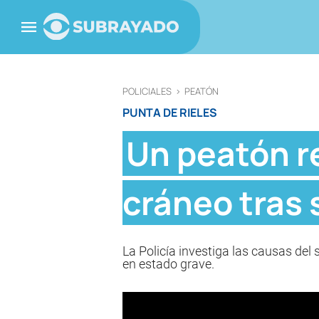
POLICIALES
>
PEATÓN
PUNTA DE RIELES
Un peatón re
cráneo tras
La Policía investiga las causas del 
en estado grave.