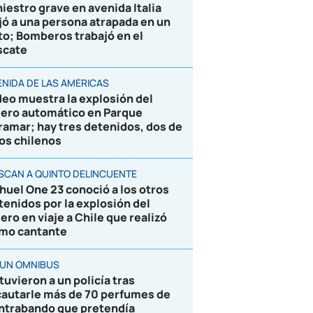
niestro grave en avenida Italia
jó a una persona atrapada en un
to; Bomberos trabajó en el
scate
ENIDA DE LAS AMÉRICAS
deo muestra la explosión del
jero automático en Parque
ramar; hay tres detenidos, dos de
los chilenos
SCAN A QUINTO DELINCUENTE
huel One 23 conoció a los otros
tenidos por la explosión del
jero en viaje a Chile que realizó
mo cantante
 UN ÓMNIBUS
tuvieron a un policía tras
cautarle más de 70 perfumes de
ntrabando que pretendía