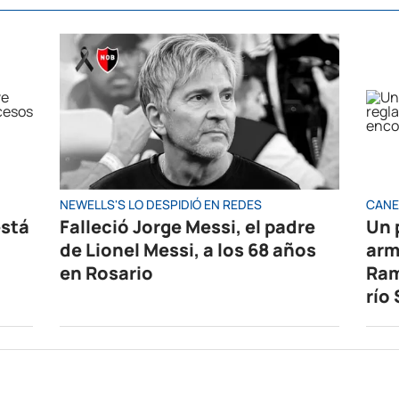
NEWELLS'S LO DESPIDIÓ EN REDES
CANE
está
Falleció Jorge Messi, el padre
Un 
de Lionel Messi, a los 68 años
arm
en Rosario
Ram
río