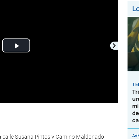
Lo
Play
Video
TI
Tr
ur
mi
de
ca
AVE
la calle Susana Pintos y Camino Maldonado