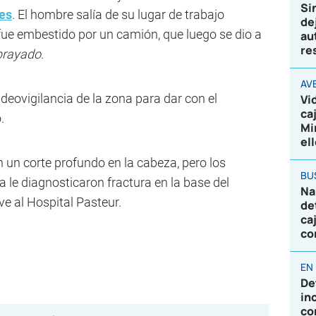
Si
les
. El hombre salía de su lugar de trabajo
de
e embestido por un camión, que luego se dio a
au
re
brayado
.
AV
ideovigilancia de la zona para dar con el
Vi
ca
.
Mi
el
n un corte profundo en la cabeza, pero los
BU
 le diagnosticaron fractura en la base del
Na
e al Hospital Pasteur.
de
ca
co
EN
De
in
co