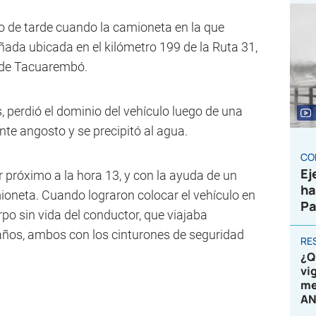
 de tarde cuando la camioneta en la que
ñada ubicada en el kilómetro 199 de la Ruta 31,
 de Tacuarembó.
 perdió el dominio del vehículo luego de una
te angosto y se precipitó al agua.
CO
Ej
 próximo a la hora 13, y con la ayuda de un
ha
mioneta. Cuando lograron colocar el vehículo en
Pa
rpo sin vida del conductor, que viajaba
ños, ambos con los cinturones de seguridad
RE
¿Q
vi
me
AN