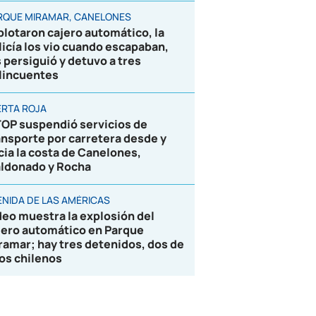
RQUE MIRAMAR, CANELONES
plotaron cajero automático, la
licía los vio cuando escapaban,
s persiguió y detuvo a tres
lincuentes
ERTA ROJA
OP suspendió servicios de
ansporte por carretera desde y
cia la costa de Canelones,
ldonado y Rocha
ENIDA DE LAS AMÉRICAS
deo muestra la explosión del
jero automático en Parque
ramar; hay tres detenidos, dos de
los chilenos