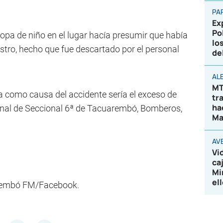
PA
Ex
Po
ropa de niño en el lugar hacía presumir que había
lo
estro, hecho que fue descartado por el personal
de
AL
MT
a como causa del accidente sería el exceso de
tr
ha
sonal de Seccional 6ª de Tacuarembó, Bomberos,
Ma
AV
Vi
ca
Mi
el
arembó FM/Facebook.