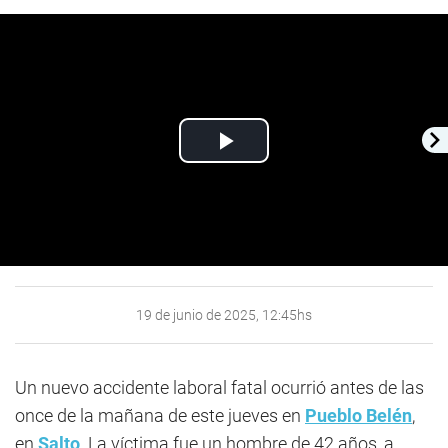
Play
Video
19 de junio de 2025, 12:45hs
Un nuevo accidente laboral fatal ocurrió antes de las
once de la mañana de este jueves en
Pueblo Belén
,
en
Salto
. La víctima fue un hombre de 42 años, a