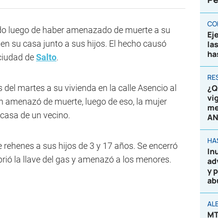
CO
do luego de haber amenazado de muerte a su
Ej
n su casa junto a sus hijos. El hecho causó
la
ha
 ciudad de
Salto
.
RE
 del martes a su vivienda en la calle Asencio al
¿Q
vi
en amenazó de muerte, luego de eso, la mujer
me
a casa de un vecino.
AN
HA
e rehenes a sus hijos de 3 y 17 años. Se encerró
In
brió la llave del gas y amenazó a los menores.
ad
y 
ab
AL
MT