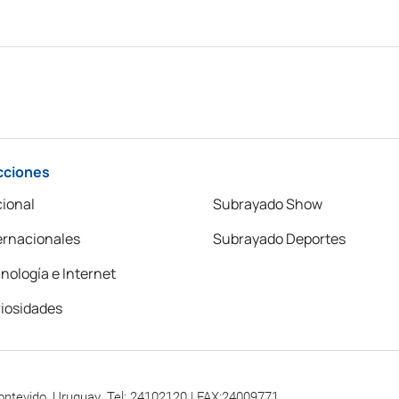
cciones
ional
Subrayado Show
ernacionales
Subrayado Deportes
nología e Internet
iosidades
ontevido, Uruguay. Tel: 24102120 | FAX:24009771