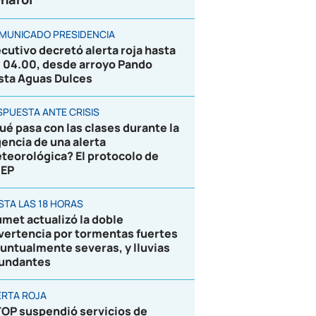
MUNICADO PRESIDENCIA
ecutivo decretó alerta roja hasta
s 04.00, desde arroyo Pando
sta Aguas Dulces
SPUESTA ANTE CRISIS
ué pasa con las clases durante la
gencia de una alerta
teorológica? El protocolo de
EP
STA LAS 18 HORAS
umet actualizó la doble
vertencia por tormentas fuertes
puntualmente severas, y lluvias
undantes
ERTA ROJA
OP suspendió servicios de