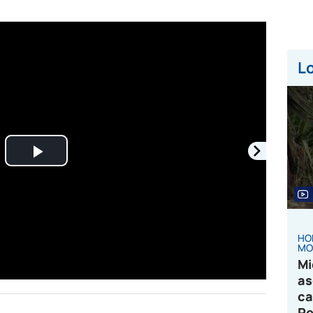
Lo
Play
Video
HO
MO
Mi
as
ca
Pe