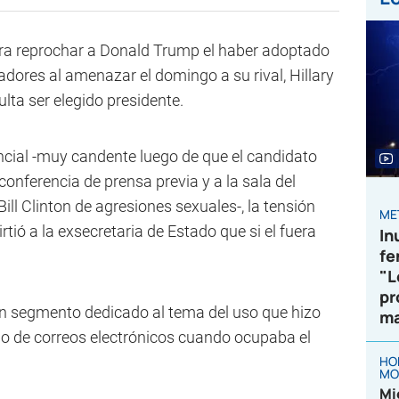
para reprochar a Donald Trump el haber adoptado
adores al amenazar el domingo a su rival, Hillary
sulta ser elegido presidente.
cial -muy candente luego de que el candidato
conferencia de prensa previa y a la sala del
ll Clinton de agresiones sexuales-, la tensión
ME
ió a la exsecretaria de Estado que si el fuera
In
fe
"L
pr
un segmento dedicado al tema del uso que hizo
ma
ado de correos electrónicos cuando ocupaba el
HO
MO
Mi