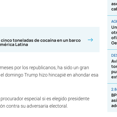
as
ca
AG
Un
ot
of
 cinco toneladas de cocaína en un barco
Oe
mérica Latina
DE
Av
to
meses por los republicanos, ha sido un gran
pu
y el domingo Trump hizo hincapié en ahondar esa
ex
2.
BP
rocurador especial si es elegido presidente
as
ad
ón contra su adversaria electoral.