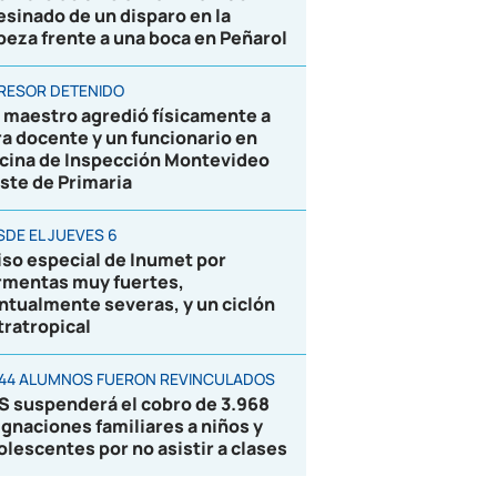
esinado de un disparo en la
beza frente a una boca en Peñarol
RESOR DETENIDO
 maestro agredió físicamente a
ra docente y un funcionario en
icina de Inspección Montevideo
ste de Primaria
SDE EL JUEVES 6
iso especial de Inumet por
rmentas muy fuertes,
ntualmente severas, y un ciclón
tratropical
844 ALUMNOS FUERON REVINCULADOS
S suspenderá el cobro de 3.968
ignaciones familiares a niños y
olescentes por no asistir a clases