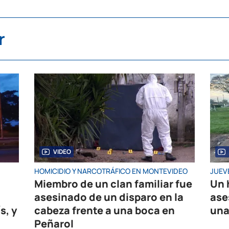
r
VIDEO
HOMICIDIO Y NARCOTRÁFICO EN MONTEVIDEO
JUEV
Miembro de un clan familiar fue
Un 
asesinado de un disparo en la
ase
s, y
cabeza frente a una boca en
una
Peñarol