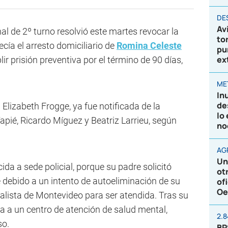
DE
Av
al de 2º turno resolvió este martes revocar la
to
cía el arresto domiciliario de
Romina Celeste
pu
ex
r prisión preventiva por el término de 90 días,
ME
In
de
lizabeth Frogge, ya fue notificada de la
lo
Tapié, Ricardo Míguez y Beatriz Larrieu, según
no
AG
Un
a a sede policial, porque su padre solicitó
ot
 debido a un intento de autoeliminación de su
of
Oe
alista de Montevideo para ser atendida. Tras su
a a un centro de atención de salud mental,
2.
so.
BP