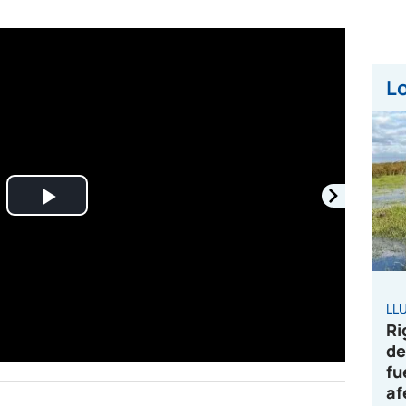
Lo
Play
Video
LL
Ri
de
fu
af