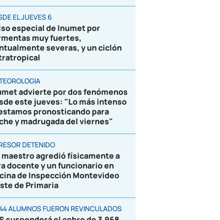
SDE EL JUEVES 6
iso especial de Inumet por
rmentas muy fuertes,
ntualmente severas, y un ciclón
tratropical
TEOROLOGÍA
umet advierte por dos fenómenos
sde este jueves: "Lo más intenso
 estamos pronosticando para
che y madrugada del viernes"
RESOR DETENIDO
 maestro agredió físicamente a
ra docente y un funcionario en
icina de Inspección Montevideo
ste de Primaria
844 ALUMNOS FUERON REVINCULADOS
S suspenderá el cobro de 3.968