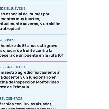
SDE EL JUEVES 6
iso especial de Inumet por
rmentas muy fuertes,
ntualmente severas, y un ciclón
tratropical
NELONES
 hombre de 55 años está grave
as chocar de frente contra la
becera de un puente en la ruta 101
RESOR DETENIDO
 maestro agredió físicamente a
ra docente y un funcionario en
icina de Inspección Montevideo
ste de Primaria
BEL CISNEROS
ércoles con lluvias aisladas,
eves con tormentas severas y