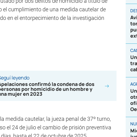
utado por dos delitos de homicidio a título de
o el cumplimiento de una medida cautelar de
DE
Av
ado en el entorpecimiento de la investigación
to
pu
ex
CA
Un
tr
ca
Seguí leyendo
Apelaciones confirmó la condena de dos
AG
personas por homicidio de un hombre y
Un
una mujer en 2023
ot
of
Oe
la medida cautelar, la jueza penal de 37º turno,
NU
o el 24 de julio el cambio de prisión preventiva
Mi
0 días, hasta el 22 de octubre de 2025.
ju