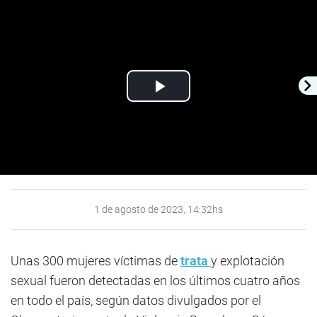
Play
Video
1 de agosto de 2023, 14:32hs
Unas 300 mujeres víctimas de
trata
y explotación
sexual fueron detectadas en los últimos cuatro años
en todo el país, según datos divulgados por el